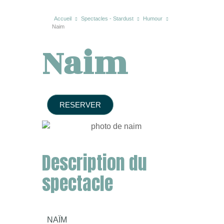
Accueil
Spectacles - Stardust
Humour
Naim
Naim
RESERVER
Description du
spectacle
NAÏM