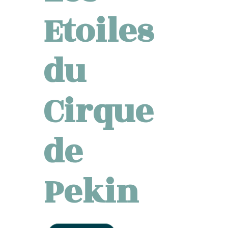
Etoiles
du
Cirque
de
Pekin