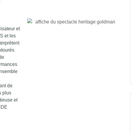
e
sateur et
 et les
terprètent
ntourés
 de
ormances
 ensemble
ant de
s plus
ieuse et
NDE