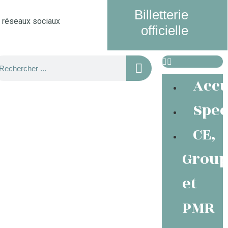
Billetterie
s réseaux sociaux
officielle
Accu
Spec
CE,
Group
et
PMR